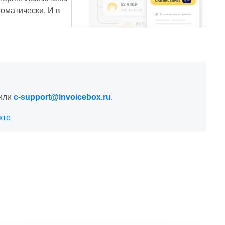
оматически. И в
или
c-support@invoicebox.ru
.
кте