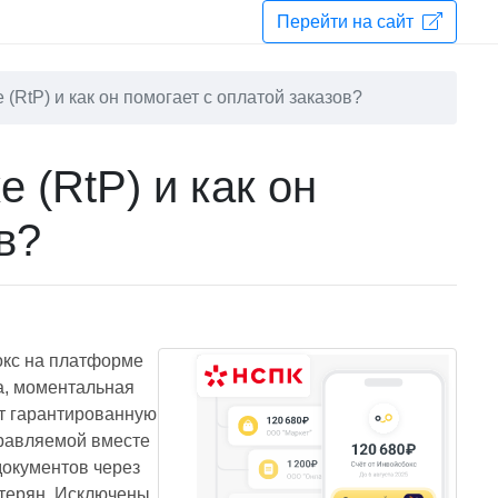
Перейти на сайт
 (RtP) и как он помогает с оплатой заказов?
 (RtP) и как он
в?
окс на платформе
а, моментальная
т гарантированную
аправляемой вместе
документов через
потерян. Исключены