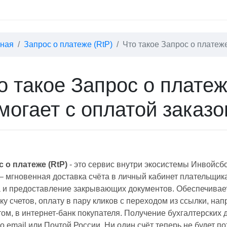
вная
Запрос о платеже (RtP)
Что такое Запрос о платеже
о такое Запрос о платеже
могает с оплатой заказо
 о платеже (RtP)
- это сервис внутри экосистемы Инвойсб
 мгновенная доставка счёта в личный кабинет плательщик
 и предоставление закрывающих документов. Обеспечивае
ку счетов, оплату в пару кликов с переходом из ссылки, н
том, в интернет-банк покупателя. Получение бухгалтерских 
о email или Почтой России. Ни один счёт теперь не будет 