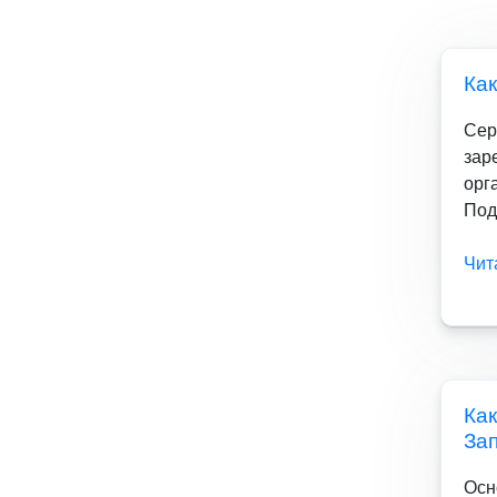
Как
Сер
зар
орг
Подк
Чит
Как
За
Осн