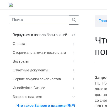
Гла
Вернуться в начало базы знаний
Чт
Оплата
по
Отсрочка платежа и постоплата
Возвраты
Отчётные документы
Запрос
Сервис покупки авиабилетов
НСПК –
Инвойсбокс.Бизнес
оплата
достав
Запрос о платеже
со счё
Что такое Запрос о платеже (RtP)
ЭДО, п