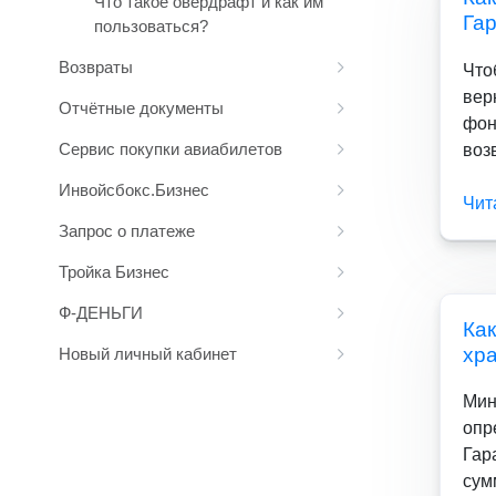
Что такое овердрафт и как им
Га
пользоваться?
Возвраты
Что
вер
Отчётные документы
фон
Сервис покупки авиабилетов
возв
Инвойсбокс.Бизнес
Чит
Запрос о платеже
Тройка Бизнес
Ф-ДЕНЬГИ
Ка
хр
Новый личный кабинет
Мин
опр
Гар
сум