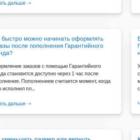
ать дальше ➝
к быстро можно начинать оформлять
казы после пополнения Гарантийного
нда?
рмление заказов с помощью Гарантийного
да становится доступно через 1 час после
олнения. Пополнением считается момент, когда
к исполнил пл...
с
ать дальше ➝
к уменьшить размер или вернуть