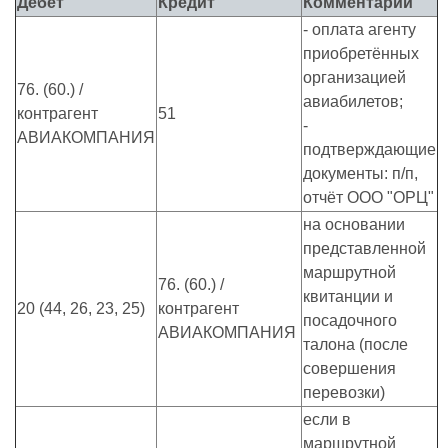
Дебет
Кредит
Комментарии
- оплата агенту
приобретённых
организацией
76. (60.) /
авиабилетов;
контрагент
51
-
АВИАКОМПАНИЯ
подтверждающие
документы: п/п,
отчёт ООО "ОРЦ"
на основании
представленной
маршрутной
76. (60.) /
квитанции и
20 (44, 26, 23, 25)
контрагент
посадочного
АВИАКОМПАНИЯ
талона (после
совершения
перевозки)
если в
маршрутной